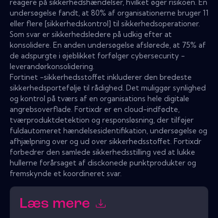
reagere på sikkerhedshændelser, hvilket øger risikoen. En
undersøgelse fandt, at 80% af organisationerne bruger 11
eller flere [sikkerhedskontrol] til sikkerhedsoperationer.
Som svar er sikkerhedsledere på udkig efter at
konsolidere. En anden undersøgelse afslørede, at 75% af
de adspurgte i øjeblikket forfølger cybersecurity -
leverandørkonsolidering.
Fortinet -sikkerhedsstoffet inkluderer den bredeste
sikkerhedsportefølje til rådighed. Det muliggør synlighed
og kontrol på tværs af en organisations hele digitale
angrebsoverflade. Fortixdr er en cloud-indfødte,
tværproduktdetektion og responsløsning, der tilføjer
fuldautomeret hændelsesidentifikation, undersøgelse og
afhjælpning over og ud over sikkerhedsstoffet. Fortixdr
forbedrer den samlede sikkerhedsstilling ved at lukke
hullerne forårsaget af disckonede punktprodukter og
fremskynde et koordineret svar.
Læs mere