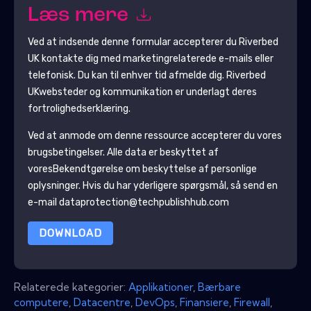
Læs mere
Ved at indsende denne formular accepterer du
Riverbed
UK
kontakte dig med marketingrelaterede e-mails eller
telefonisk. Du kan til enhver tid afmelde dig.
Riverbed
UK
websteder og kommunikation er underlagt deres
fortrolighedserklæring.
Ved at anmode om denne ressource accepterer du vores
brugsbetingelser. Alle data er beskyttet af
vores
Bekendtgørelse om beskyttelse af personlige
oplysninger
. Hvis du har yderligere spørgsmål, så send en
e-mail dataprotection@techpublishhub.com
DOWNLOAD
Relaterede kategorier:
Applikationer
,
Bærbare
computere
,
Datacentre
,
DevOps
,
Finansiere
,
Firewall
,