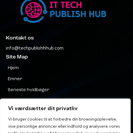
Kontakt os
info@techpublishhhub.com
Site Map
Hjem
Emner
Seneste hvidbøger
Virksomheder AZ
Vi værdsætter dit privatliv
Kontakt os
Vi bruger cookies til at forbedre din browsingoplevelse,
Privatliv
vise personlige annoncer eller indhold og analysere vores