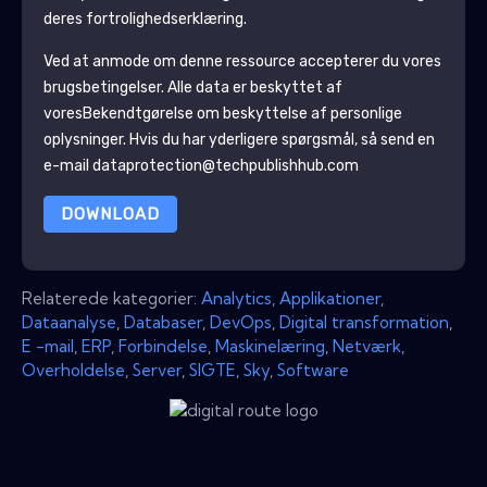
deres fortrolighedserklæring.
Ved at anmode om denne ressource accepterer du vores
brugsbetingelser. Alle data er beskyttet af
vores
Bekendtgørelse om beskyttelse af personlige
oplysninger
. Hvis du har yderligere spørgsmål, så send en
e-mail dataprotection@techpublishhub.com
DOWNLOAD
Relaterede kategorier:
Analytics
,
Applikationer
,
Dataanalyse
,
Databaser
,
DevOps
,
Digital transformation
,
E -mail
,
ERP
,
Forbindelse
,
Maskinelæring
,
Netværk
,
Overholdelse
,
Server
,
SIGTE
,
Sky
,
Software