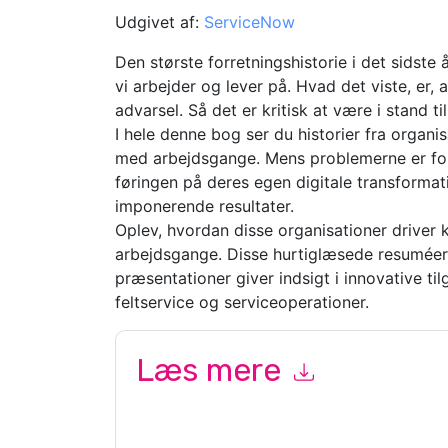
Udgivet af:
ServiceNow
Den største forretningshistorie i det sidste 
vi arbejder og lever på. Hvad det viste, er,
advarsel. Så det er kritisk at være i stand til
I hele denne bog ser du historier fra organi
med arbejdsgange. Mens problemerne er for
føringen på deres egen digitale transformat
imponerende resultater.
Oplev, hvordan disse organisationer driver k
arbejdsgange. Disse hurtiglæsede resuméer
præsentationer giver indsigt i innovative t
feltservice og serviceoperationer.
Læs mere
Ved at indsende denne formular accepterer du
S
marketingrelaterede e-mails eller telefonisk. Du 