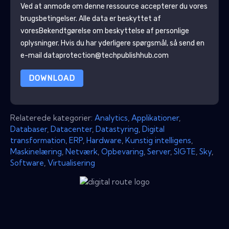
Ved at anmode om denne ressource accepterer du vores
brugsbetingelser. Alle data er beskyttet af
vores
Bekendtgørelse om beskyttelse af personlige
oplysninger
. Hvis du har yderligere spørgsmål, så send en
e-mail dataprotection@techpublishhub.com
DOWNLOAD
Relaterede kategorier:
Analytics
,
Applikationer
,
Databaser
,
Datacenter
,
Datastyring
,
Digital
transformation
,
ERP
,
Hardware
,
Kunstig intelligens
,
Maskinelæring
,
Netværk
,
Opbevaring
,
Server
,
SIGTE
,
Sky
,
Software
,
Virtualisering