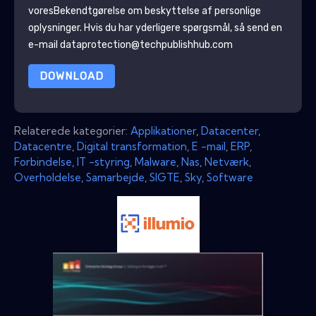
vores
Bekendtgørelse om beskyttelse af personlige
oplysninger
. Hvis du har yderligere spørgsmål, så send en
e-mail dataprotection@techpublishhub.com
DOWNLOAD
Relaterede kategorier:
Applikationer
,
Datacenter
,
Datacentre
,
Digital transformation
,
E -mail
,
ERP
,
Forbindelse
,
IT -styring
,
Malware
,
Nas
,
Netværk
,
Overholdelse
,
Samarbejde
,
SIGTE
,
Sky
,
Software