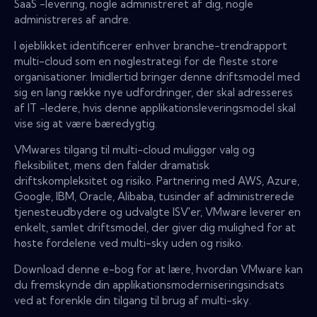
SaaS -levering, nogle administreret af dig, nogle
administreres af andre.
I øjeblikket identificerer enhver branche-trendrapport
multi-cloud som en nøglestrategi for de fleste store
organisationer. Imidlertid bringer denne driftsmodel med
sig en lang række nye udfordringer, der skal adresseres
af IT -ledere, hvis denne applikationsleveringsmodel skal
vise sig at være bæredygtig.
VMwares tilgang til multi-cloud muliggør valg og
fleksibilitet, mens den falder dramatisk
driftskompleksitet og risiko. Partnering med AWS, Azure,
Google, IBM, Oracle, Alibaba, tusinder af administrerede
tjenesteudbydere og udvalgte ISV'er, VMware leverer en
enkelt, samlet driftsmodel, der giver dig mulighed for at
høste fordelene ved multi-sky uden og risiko.
Download denne e-bog for at lære, hvordan VMware kan
du fremskynde din applikationsmoderniseringsindsats
ved at forenkle din tilgang til brug af multi-sky.