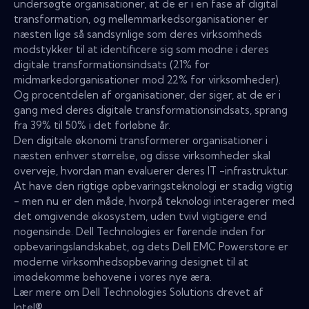
undersøgte organisationer, at de er i en fase af digital
transformation, og mellemmarkedsorganisationer er
næsten lige så sandsynlige som deres virksomheds
modstykker til at identificere sig som modne i deres
digitale transformationsindsats (21% for
midmarkedorganisationer mod 22% for virksomheder).
Og procentdelen af ​​organisationer, der siger, at de er i
gang med deres digitale transformationsindsats, sprang
fra 39% til 50% i det forløbne år.
Den digitale økonomi transformerer organisationer i
næsten enhver størrelse, og disse virksomheder skal
overveje, hvordan man evaluerer deres IT -infrastruktur.
At have den rigtige opbevaringsteknologi er stadig vigtig
- men nu er den måde, hvorpå teknologi interagerer med
det omgivende økosystem, uden tvivl vigtigere end
nogensinde. Dell Technologies er førende inden for
opbevaringslandskabet, og dets Dell EMC Powerstore er
moderne virksomhedsopbevaring designet til at
imødekomme behovene i vores nye æra.
Lær mere om Dell Technologies Solutions drevet af
Intel®.