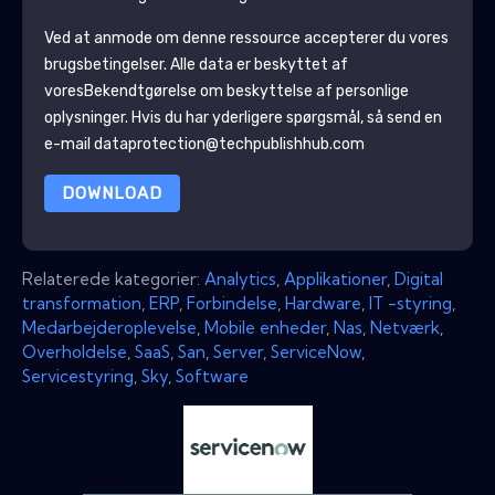
Ved at anmode om denne ressource accepterer du vores
brugsbetingelser. Alle data er beskyttet af
vores
Bekendtgørelse om beskyttelse af personlige
oplysninger
. Hvis du har yderligere spørgsmål, så send en
e-mail dataprotection@techpublishhub.com
DOWNLOAD
Relaterede kategorier:
Analytics
,
Applikationer
,
Digital
transformation
,
ERP
,
Forbindelse
,
Hardware
,
IT -styring
,
Medarbejderoplevelse
,
Mobile enheder
,
Nas
,
Netværk
,
Overholdelse
,
SaaS
,
San
,
Server
,
ServiceNow
,
Servicestyring
,
Sky
,
Software